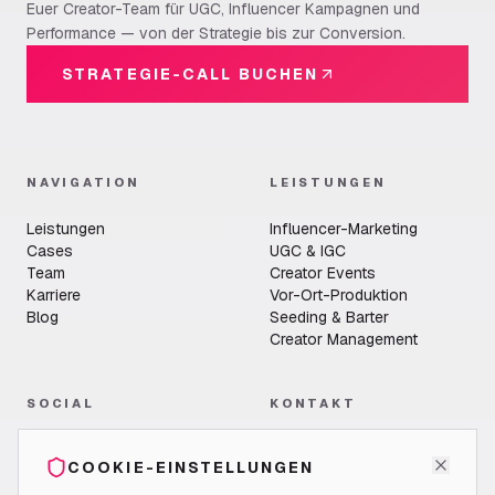
Euer Creator-Team für UGC, Influencer Kampagnen und
Performance — von der Strategie bis zur Conversion.
STRATEGIE-CALL BUCHEN
NAVIGATION
LEISTUNGEN
Leistungen
Influencer-Marketing
Cases
UGC & IGC
Team
Creator Events
Karriere
Vor-Ort-Produktion
Blog
Seeding & Barter
Creator Management
SOCIAL
KONTAKT
LikeGroup GmbH
COOKIE-EINSTELLUNGEN
Jakob-Latscha-Straße 3
60314 Frankfurt am Main