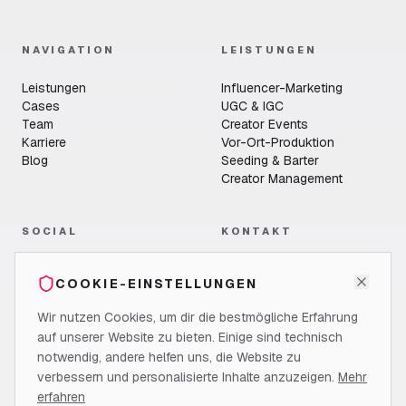
NAVIGATION
LEISTUNGEN
Leistungen
Influencer-Marketing
Cases
UGC & IGC
Team
Creator Events
Karriere
Vor-Ort-Produktion
Blog
Seeding & Barter
Creator Management
SOCIAL
KONTAKT
LikeGroup GmbH
COOKIE-EINSTELLUNGEN
Jakob-Latscha-Straße 3
60314 Frankfurt am Main
Wir nutzen Cookies, um dir die bestmögliche Erfahrung
marc@likegroup.de
@
likegroupagency
auf unserer Website zu bieten. Einige sind technisch
@
likegroup_
notwendig, andere helfen uns, die Website zu
@
likegroup-gmbh
verbessern und personalisierte Inhalte anzuzeigen.
Mehr
erfahren